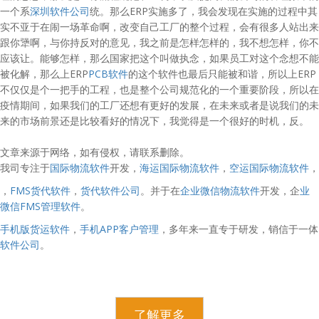
一个系
深圳软件公司
统。那么ERP实施多了，我会发现在实施的过程中其
实不亚于在闹一场革命啊，改变自己工厂的整个过程，会有很多人站出来
跟你犟啊，与你持反对的意见，我之前是怎样怎样的，我不想怎样，你不
应该让。能够怎样，那么国家把这个叫做执念，如果员工对这个念想不能
被化解，那么上ERP
PCB软件
的这个软件也最后只能被和谐，所以上ERP
不仅仅是个一把手的工程，也是整个公司规范化的一个重要阶段，所以在
疫情期间，如果我们的工厂还想有更好的发展，在未来或者是说我们的未
来的市场前景还是比较看好的情况下，我觉得是一个很好的时机，反。
文章来源于网络，如有侵权，请联系删除。
我司专注于
国际物流软件
开发，
海运国际物流软件
，
空运国际物流软件
，
，
FMS货代软件
，
货代软件公司
。并于在
企业微信物流软件
开发，企
业
微信FMS管理软件
。
手机版货运软件
，
手机APP客户管理
，多年来一直专于研发，销信于一体
软件公司
。
了解更多