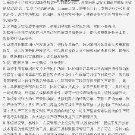
1. 系统基于当前主流J2EE多层架构，纯B/S模式，开发采用以安全和高性能所著称
的JAVA语言，实现了动态的Web、Internet计算，跨平台运行，支持远程办公和异
地办公，通过本地电脑、局域网、互联网皆可使用，使得企业的管理与业务不受
地域限制。
2. 客户端无需安装专用软件，使用浏览器即可实现异地、实时业务办理。
3. 软件完全独立安装在用户自己的电脑或是服务器上，提供多重数据备份工具，
数据资料彻底安全。
4. 系统具备非常细化的权限设置。进行菜单角色、数据范围和领导审批多重权限
限制。员工权限分配严谨灵活，可以设置操作人员不同级别的查看权限、操作权
限、数据权限和审批权限，避免越权操作。
5. 使用期限不限，一次购买，终身使用。
6. 系统中所有单据均支持上传附件功能（比如销售订单可以将合同扫描件做为附
件保存；销售出库单可以保存客户签收原件；付款单可以保存付款凭证；售后服
务管理可以上传保存售后维修单；供应商管理可以保存供应商的三证等）。此
外，单据状态全部自动关联（比如订单发货多少、发票开具明细等），并且支持
一键式查询，只需输入模糊检索条件，即可一键式查询出结果，统计功能强大。
7. 系统集成强大的生产管理功能，从接到客户的销售订单，下推生产通知单，到
生产计划下达；从生产加工过程监控到完成生产质检审核；从委托加工到成本核
算；从生产工艺自定义到生产报表的自动汇总；对生产型企业难以监控的生产环
节进行实时监控，大大减少生产浪费以及提升生产管理品质。
8. 系统易安装、易维护。在安装维护上充分利用“人性化设计”，提供了采用独有
技术开发的傻瓜型安装工具、配置工具和数据库管理工具，用户可在一分钟内自
行安装完毕，无需专业人员即可自行维护。系统还能让用户灵活方便设置权限、