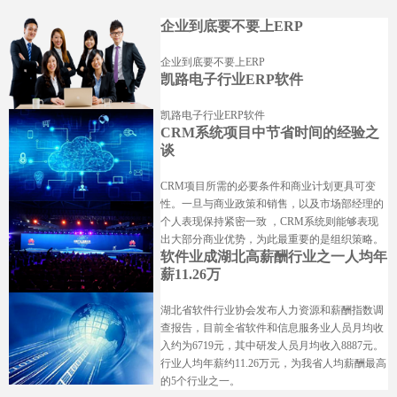
企业到底要不要上ERP
企业到底要不要上ERP
凯路电子行业ERP软件
凯路电子行业ERP软件
CRM系统项目中节省时间的经验之
谈
CRM项目所需的必要条件和商业计划更具可变
性。一旦与商业政策和销售，以及市场部经理的
个人表现保持紧密一致 ，CRM系统则能够表现
出大部分商业优势，为此最重要的是组织策略。
软件业成湖北高薪酬行业之一人均年
薪11.26万
湖北省软件行业协会发布人力资源和薪酬指数调
查报告，目前全省软件和信息服务业人员月均收
入约为6719元，其中研发人员月均收入8887元。
行业人均年薪约11.26万元，为我省人均薪酬最高
的5个行业之一。