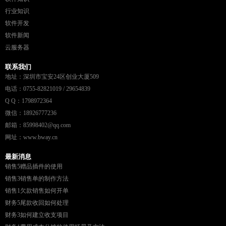
行业知识
软件开发
软件新闻
云服务器
联系我们
地址：深圳市宝安24区创业大厦509
电话：0755-82821019 / 29654839
Q Q：1798972364
微信：18926777236
邮箱：85998402@qq.com
网址：www.bway.cn
最新消息
销售5赠品插件的使用
销售3销售单的制作方法
销售1欠款销售如何开单
财务5尾款收回如何处理
财务3如何建立收支项目