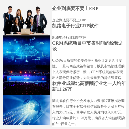
企业到底要不要上ERP
企业到底要不要上ERP
凯路电子行业ERP软件
凯路电子行业ERP软件
CRM系统项目中节省时间的经验之
谈
CRM项目所需的必要条件和商业计划更具可变
性。一旦与商业政策和销售，以及市场部经理的
个人表现保持紧密一致 ，CRM系统则能够表现
出大部分商业优势，为此最重要的是组织策略。
软件业成湖北高薪酬行业之一人均年
薪11.26万
湖北省软件行业协会发布人力资源和薪酬指数调
查报告，目前全省软件和信息服务业人员月均收
入约为6719元，其中研发人员月均收入8887元。
行业人均年薪约11.26万元，为我省人均薪酬最高
的5个行业之一。