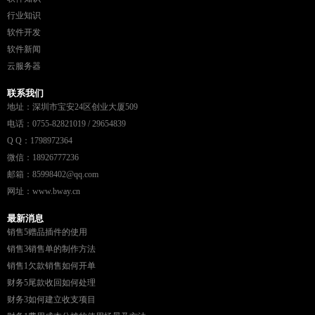
行业知识
软件开发
软件新闻
云服务器
联系我们
地址：深圳市宝安24区创业大厦509
电话：0755-82821019 / 29654839
Q Q：1798972364
微信：18926777236
邮箱：85998402@qq.com
网址：www.bway.cn
最新消息
销售5赠品插件的使用
销售3销售单的制作方法
销售1欠款销售如何开单
财务5尾款收回如何处理
财务3如何建立收支项目