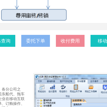
格查询
委托下单
收付费用
移
、各分公司之
船东船代、拖车
企业在移动互联
单、订舱操作、