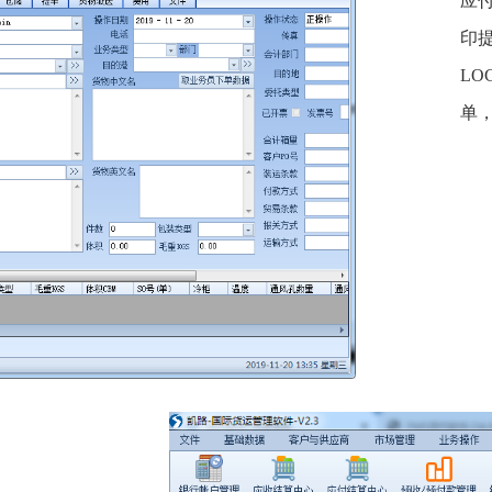
应
印
L
单